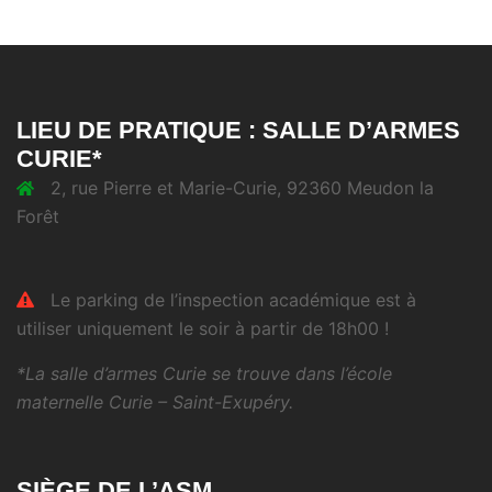
LIEU DE PRATIQUE : SALLE D’ARMES
CURIE*
2, rue Pierre et Marie-Curie, 92360 Meudon la
Forêt
Le parking de l’inspection académique est à
utiliser uniquement le soir à partir de 18h00 !
*La salle d’armes Curie se trouve dans l’école
maternelle Curie – Saint-Exupéry.
SIÈGE DE L’ASM