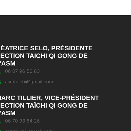
ÉATRICE SELO, PRÉSIDENTE
ECTION TAÏCHI QI GONG DE
’ASM
06 07 96 50 83
asmtaichi@gmail.com
ARC TILLIER, VICE-PRÉSIDENT
ECTION TAÏCHI QI GONG DE
’ASM
06 70 93 64 26