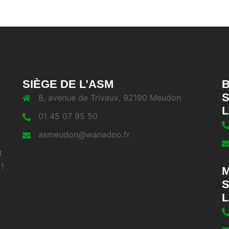
SIÈGE DE L’ASM
B
S
8, avenue de Trivaux, 92190 Meudon
L
01 45 07 95 50
asmeudon@wanadoo.fr
t
!
M
S
L