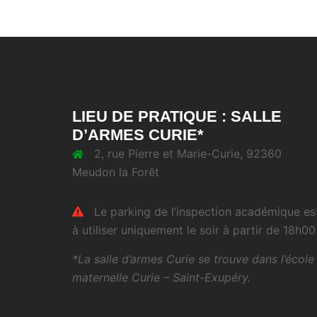
LIEU DE PRATIQUE : SALLE
D’ARMES CURIE*
2, rue Pierre et Marie-Curie, 92360
Meudon la Forêt
Le parking de l’inspection académique es
à utiliser uniquement le soir à partir de 18h00 
*La salle d’armes Curie se trouve dans l’école
maternelle Curie – Saint-Exupéry.