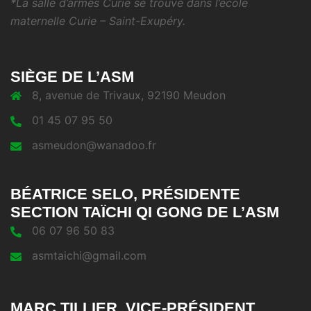
*La salle d’armes Curie se trouve dans l’école
maternelle Curie – Saint-Exupéry.
SIÈGE DE L’ASM
8, avenue de Trivaux, 92190 Meudon
01 45 07 95 50
asmeudon@wanadoo.fr
BÉATRICE SELO, PRÉSIDENTE
SECTION TAÏCHI QI GONG DE L’ASM
06 07 96 50 83
asmtaichi@gmail.com
MARC TILLIER, VICE-PRÉSIDENT