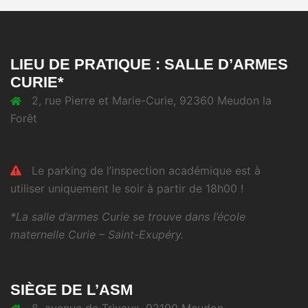
LIEU DE PRATIQUE : SALLE D’ARMES
CURIE*
2, rue Pierre et Marie-Curie, 92360 Meudon la
Forêt
Le parking de l’inspection académique est à
utiliser uniquement le soir à partir de 18h00 !
*La salle d’armes Curie se trouve dans l’école
maternelle Curie – Saint-Exupéry.
SIÈGE DE L’ASM