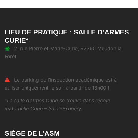
LIEU DE PRATIQUE : SALLE D’ARMES
CURIE*
2, rue Pierre et Marie-Curie, 92360 Meudon la
Forêt
Le parking de l’inspection académique est à
utiliser uniquement le soir à partir de 18h00 !
*La salle d’armes Curie se trouve dans l’école
maternelle Curie – Saint-Exupéry.
SIÈGE DE L’ASM