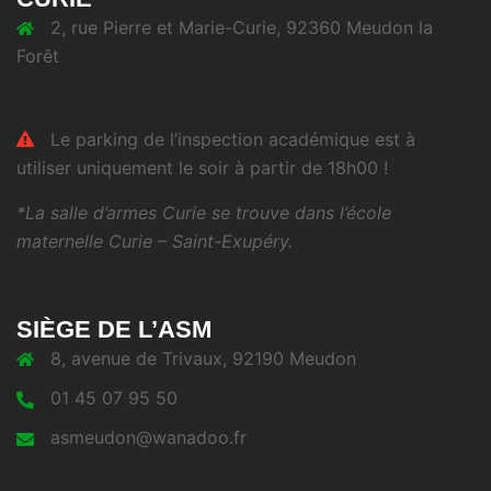
2, rue Pierre et Marie-Curie, 92360 Meudon la
Forêt
Le parking de l’inspection académique est à
utiliser uniquement le soir à partir de 18h00 !
*La salle d’armes Curie se trouve dans l’école
maternelle Curie – Saint-Exupéry.
SIÈGE DE L’ASM
8, avenue de Trivaux, 92190 Meudon
01 45 07 95 50
asmeudon@wanadoo.fr