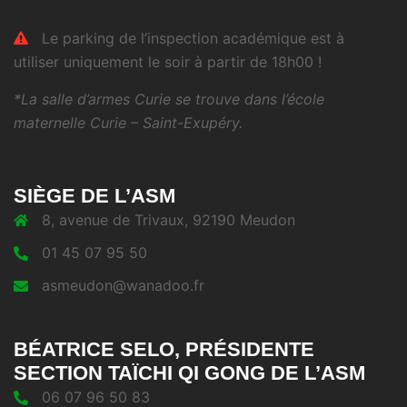
Le parking de l’inspection académique est à
utiliser uniquement le soir à partir de 18h00 !
*La salle d’armes Curie se trouve dans l’école
maternelle Curie – Saint-Exupéry.
SIÈGE DE L’ASM
8, avenue de Trivaux, 92190 Meudon
01 45 07 95 50
asmeudon@wanadoo.fr
BÉATRICE SELO, PRÉSIDENTE
SECTION TAÏCHI QI GONG DE L’ASM
06 07 96 50 83