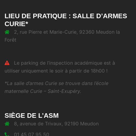
LIEU DE PRATIQUE : SALLE D’ARMES
CURIE*
2, rue Pierre et Marie-Curie, 92360 Meudon la
Forêt
Le parking de l’inspection académique est à
utiliser uniquement le soir à partir de 18h00 !
*La salle d’armes Curie se trouve dans l’école
maternelle Curie – Saint-Exupéry.
SIÈGE DE L’ASM
8, avenue de Trivaux, 92190 Meudon
01 45 07 95 50