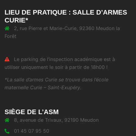
LIEU DE PRATIQUE : SALLE D’ARMES
CURIE*
2, rue Pierre et Marie-Curie, 92360 Meudon la
Forêt
Le parking de l’inspection académique est à
utiliser uniquement le soir à partir de 18h00 !
*La salle d’armes Curie se trouve dans l’école
maternelle Curie – Saint-Exupéry.
SIÈGE DE L’ASM
8, avenue de Trivaux, 92190 Meudon
01 45 07 95 50