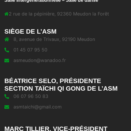
Salle Intergénérationnelle – Salle de danse
2 rue de la pépinière, 92360 Meudon la Forêt
SIÈGE DE L’ASM
8, avenue de Trivaux, 92190 Meudon
01 45 07 95 50
asmeudon@wanadoo.fr
BÉATRICE SELO, PRÉSIDENTE
SECTION TAÏCHI QI GONG DE L’ASM
06 07 96 50 83
asmtaichi@gmail.com
MARC TILLIER, VICE-PRÉSIDENT