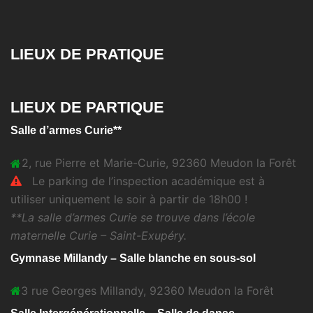
LIEUX DE PRATIQUE
LIEUX DE PARTIQUE
Salle d’armes Curie**
2, rue Pierre et Marie-Curie, 92360 Meudon la Forêt
Le parking de l’inspection académique est à
utiliser uniquement le soir à partir de 18h00 !
**La salle d’armes Curie se trouve dans l’école
maternelle Curie – Saint-Exupéry.
Gymnase Millandy – Salle blanche en sous-sol
3 rue Georges Millandy, 92360 Meudon la Forêt