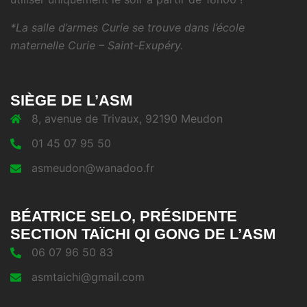
*La salle d’armes Curie se trouve dans l’école
maternelle Curie – Saint-Exupéry.
SIÈGE DE L’ASM
8, avenue de Trivaux, 92190 Meudon
01 45 07 95 50
asmeudon@wanadoo.fr
BÉATRICE SELO, PRÉSIDENTE
SECTION TAÏCHI QI GONG DE L’ASM
06 07 96 50 83
asmtaichi@gmail.com