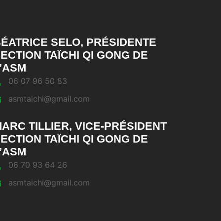
ÉATRICE SELO, PRÉSIDENTE
ECTION TAÏCHI QI GONG DE
’ASM
06 07 96 50 83
asmtaichi@gmail.com
ARC TILLIER, VICE-PRÉSIDENT
ECTION TAÏCHI QI GONG DE
’ASM
06 70 93 64 26
asmtaichi@gmail.com