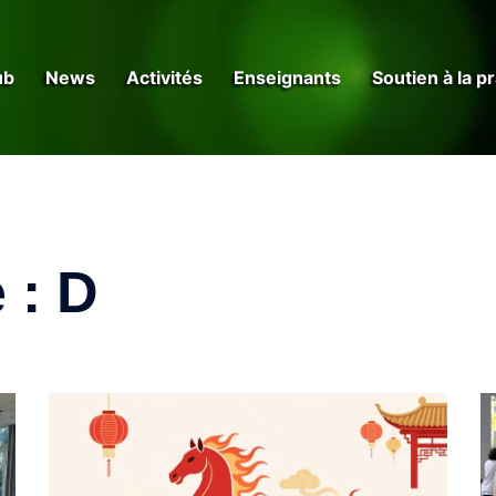
ub
News
Activités
Enseignants
Soutien à la p
e :
D