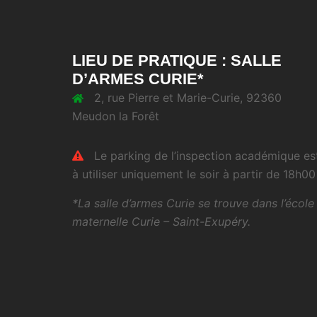
LIEU DE PRATIQUE : SALLE
D’ARMES CURIE*
2, rue Pierre et Marie-Curie, 92360
Meudon la Forêt
Le parking de l’inspection académique es
à utiliser uniquement le soir à partir de 18h00 
*La salle d’armes Curie se trouve dans l’école
maternelle Curie – Saint-Exupéry.