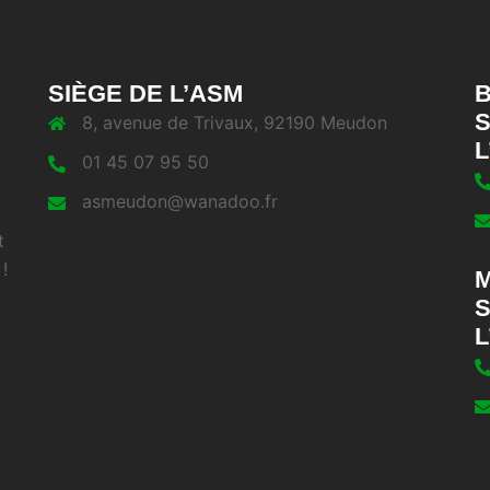
SIÈGE DE L’ASM
B
S
8, avenue de Trivaux, 92190 Meudon
L
01 45 07 95 50
asmeudon@wanadoo.fr
t
!
M
S
L