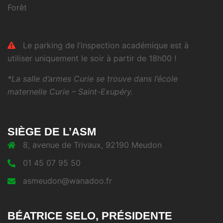
Forêt
Le parking de l’inspection académique est à
utiliser uniquement le soir à partir de 18h00 !
*La salle d’armes Curie se trouve dans l’école
maternelle Curie – Saint-Exupéry.
SIÈGE DE L’ASM
8, avenue de Trivaux, 92190 Meudon
01 45 07 95 50
asmeudon@wanadoo.fr
BÉATRICE SELO, PRÉSIDENTE