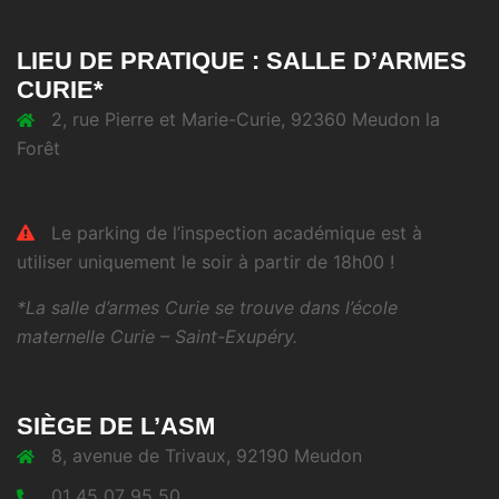
LIEU DE PRATIQUE : SALLE D’ARMES
CURIE*
2, rue Pierre et Marie-Curie, 92360 Meudon la
Forêt
Le parking de l’inspection académique est à
utiliser uniquement le soir à partir de 18h00 !
*La salle d’armes Curie se trouve dans l’école
maternelle Curie – Saint-Exupéry.
SIÈGE DE L’ASM
8, avenue de Trivaux, 92190 Meudon
01 45 07 95 50