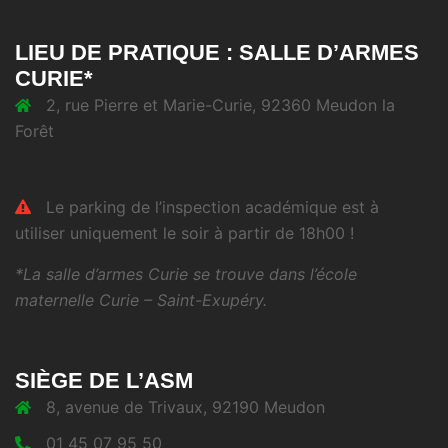
LIEU DE PRATIQUE : SALLE D’ARMES
CURIE*
2, rue Pierre et Marie-Curie, 92360 Meudon la
Forêt
Le parking de l’inspection académique est à
utiliser uniquement le soir à partir de 18h00 !
*La salle d’armes Curie se trouve dans l’école
maternelle Curie – Saint-Exupéry.
SIÈGE DE L’ASM
8, avenue de Trivaux, 92190 Meudon
01 45 07 95 50