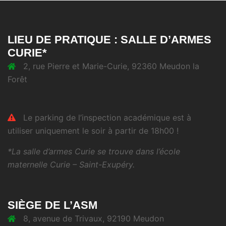
LIEU DE PRATIQUE : SALLE D’ARMES
CURIE*
2, rue Pierre et Marie-Curie, 92360 Meudon la
Forêt
Le parking de l’inspection académique est à
utiliser uniquement le soir à partir de 18h00 !
*La salle d’armes Curie se trouve dans l’école
maternelle Curie – Saint-Exupéry.
SIÈGE DE L’ASM
8, avenue de Trivaux, 92190 Meudon