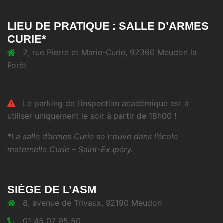
LIEU DE PRATIQUE : SALLE D’ARMES
CURIE*
2, rue Pierre et Marie-Curie, 92360 Meudon la
Forêt
Le parking de l’inspection académique est à
utiliser uniquement le soir à partir de 18h00 !
*La salle d’armes Curie se trouve dans l’école
maternelle Curie – Saint-Exupéry.
SIÈGE DE L’ASM
8, avenue de Trivaux, 92190 Meudon
01 45 07 95 50