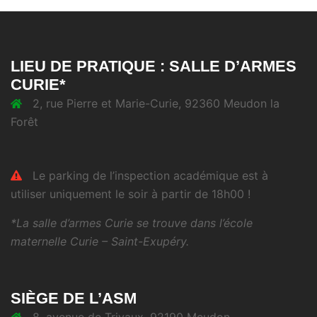
LIEU DE PRATIQUE : SALLE D’ARMES
CURIE*
2, rue Pierre et Marie-Curie, 92360 Meudon la
Forêt
Le parking de l’inspection académique est à
utiliser uniquement le soir à partir de 18h00 !
*La salle d’armes Curie se trouve dans l’école
maternelle Curie – Saint-Exupéry.
SIÈGE DE L’ASM
8, avenue de Trivaux, 92190 Meudon