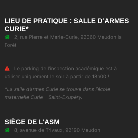
LIEU DE PRATIQUE : SALLE D’ARMES
CURIE*
2, rue Pierre et Marie-Curie, 92360 Meudon la
Forêt
Le parking de l’inspection académique est à
utiliser uniquement le soir à partir de 18h00 !
*La salle d’armes Curie se trouve dans l’école
maternelle Curie – Saint-Exupéry.
SIÈGE DE L’ASM
8, avenue de Trivaux, 92190 Meudon