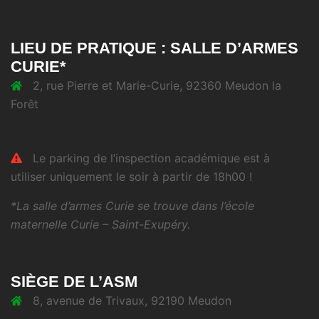
LIEU DE PRATIQUE : SALLE D’ARMES
CURIE*
2, rue Pierre et Marie-Curie, 92360 Meudon la
Forêt
Le parking de l’inspection académique est à
utiliser uniquement le soir à partir de 18h00 !
*La salle d’armes Curie se trouve dans l’école
maternelle Curie – Saint-Exupéry.
SIÈGE DE L’ASM
8, avenue de Trivaux, 92190 Meudon