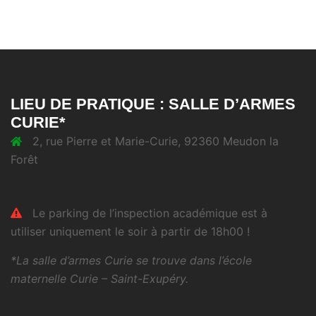
LIEU DE PRATIQUE : SALLE D’ARMES
CURIE*
2, rue Pierre et Marie-Curie, 92360 Meudon la
Forêt
Le parking de l’inspection académique est à
utiliser uniquement le soir à partir de 18h00 !
*La salle d’armes Curie se trouve dans l’école
maternelle Curie – Saint-Exupéry.