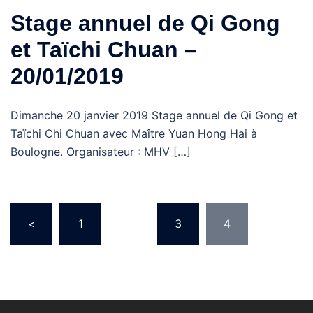
Stage annuel de Qi Gong
et Taïchi Chuan –
20/01/2019
Dimanche 20 janvier 2019 Stage annuel de Qi Gong et
Taïchi Chi Chuan avec Maître Yuan Hong Hai à
Boulogne. Organisateur : MHV […]
Pagination
<
1
…
3
4
des
publications