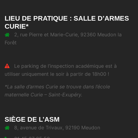
LIEU DE PRATIQUE : SALLE D’ARMES
CURIE*
2, rue Pierre et Marie-Curie, 92360 Meudon la
Forêt
Le parking de l’inspection académique est à
utiliser uniquement le soir à partir de 18h00 !
*La salle d’armes Curie se trouve dans l’école
maternelle Curie – Saint-Exupéry.
SIÈGE DE L’ASM
8, avenue de Trivaux, 92190 Meudon