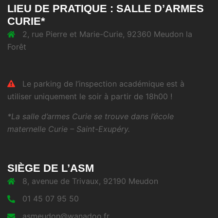
LIEU DE PRATIQUE : SALLE D’ARMES
CURIE*
2, rue Pierre et Marie-Curie, 92360 Meudon la
Forêt
Le parking de l’inspection académique est à
utiliser uniquement le soir à partir de 18h00 !
*La salle d’armes Curie se trouve dans l’école
maternelle Curie – Saint-Exupéry.
SIÈGE DE L’ASM
8, avenue de Trivaux, 92190 Meudon
01 45 07 95 50
asmeudon@wanadoo.fr