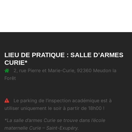
LIEU DE PRATIQUE : SALLE D’ARMES
CURIE*
2, rue Pierre et Marie-Curie, 92360 Meudon la
Forêt
Le parking de l’inspection académique est à
utiliser uniquement le soir à partir de 18h00 !
*La salle d’armes Curie se trouve dans l’école
maternelle Curie – Saint-Exupéry.