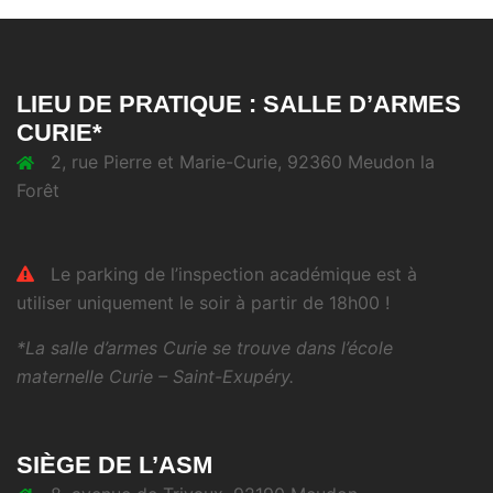
LIEU DE PRATIQUE : SALLE D’ARMES
CURIE*
2, rue Pierre et Marie-Curie, 92360 Meudon la
Forêt
Le parking de l’inspection académique est à
utiliser uniquement le soir à partir de 18h00 !
*La salle d’armes Curie se trouve dans l’école
maternelle Curie – Saint-Exupéry.
SIÈGE DE L’ASM