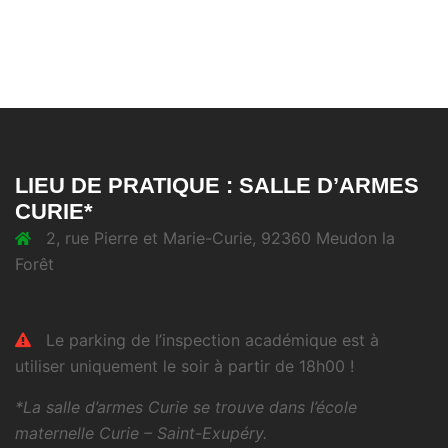
LIEU DE PRATIQUE : SALLE D’ARMES
CURIE*
2, rue Pierre et Marie-Curie, 92360 Meudon la
Forêt
Le parking de l’inspection académique est à
utiliser uniquement le soir à partir de 18h00 !
*La salle d’armes Curie se trouve dans l’école
maternelle Curie – Saint-Exupéry.